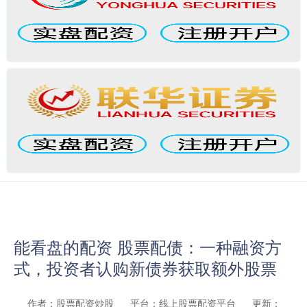
能看盘的配资 股票配债：一种融资方
式，投资者认购新债券获取额外股票
作者：股票配资炒股
平台：线上股票配资平台
更新：