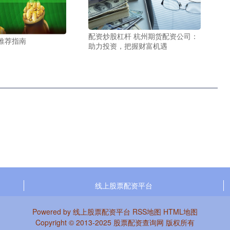
配资炒股杠杆 杭州期货配资公司：
推荐指南
助力投资，把握财富机遇
线上股票配资平台
Powered by
线上股票配资平台
RSS地图
HTML地图
Copyright
© 2013-2025
股票配资查询网
版权所有