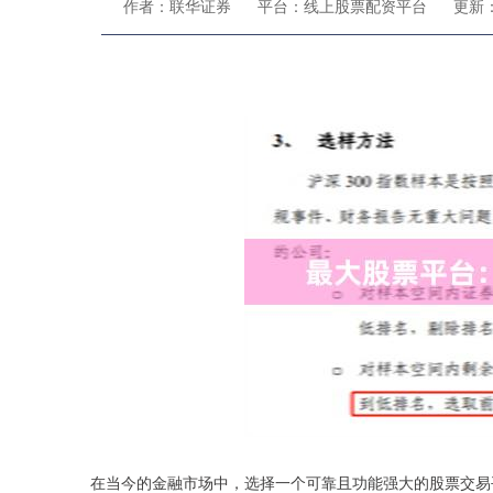
作者：联华证券
平台：线上股票配资平台
更新：2
在当今的金融市场中，选择一个可靠且功能强大的股票交易