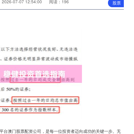
026-07-07 12:54:00
阅读：196
股票
平台澳门股票配资公司，是每一位投资者迈向成功的关键一步。无