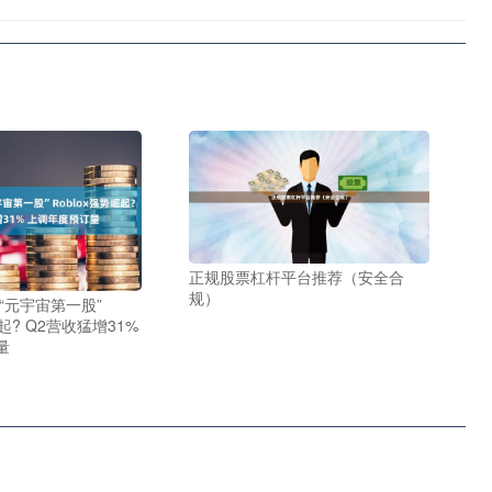
正规股票杠杆平台推荐（安全合
规）
“元宇宙第一股”
崛起? Q2营收猛增31%
量