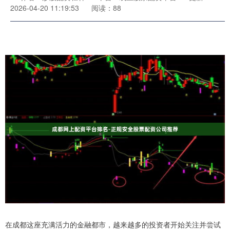
2026-04-20 11:19:53
阅读：88
在成都这座充满活力的金融都市，越来越多的投资者开始关注并尝试