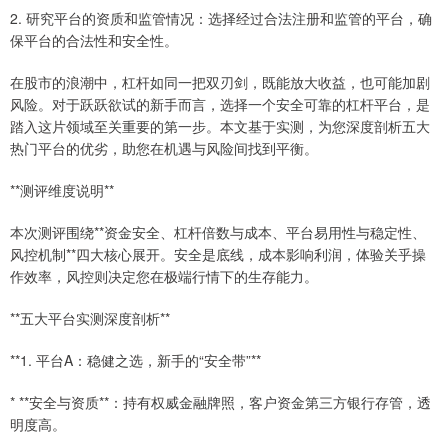
2. 研究平台的资质和监管情况：选择经过合法注册和监管的平台，确
保平台的合法性和安全性。
在股市的浪潮中，杠杆如同一把双刃剑，既能放大收益，也可能加剧
风险。对于跃跃欲试的新手而言，选择一个安全可靠的杠杆平台，是
踏入这片领域至关重要的第一步。本文基于实测，为您深度剖析五大
热门平台的优劣，助您在机遇与风险间找到平衡。
**测评维度说明**
本次测评围绕**资金安全、杠杆倍数与成本、平台易用性与稳定性、
风控机制**四大核心展开。安全是底线，成本影响利润，体验关乎操
作效率，风控则决定您在极端行情下的生存能力。
**五大平台实测深度剖析**
**1. 平台A：稳健之选，新手的“安全带”**
* **安全与资质**：持有权威金融牌照，客户资金第三方银行存管，透
明度高。