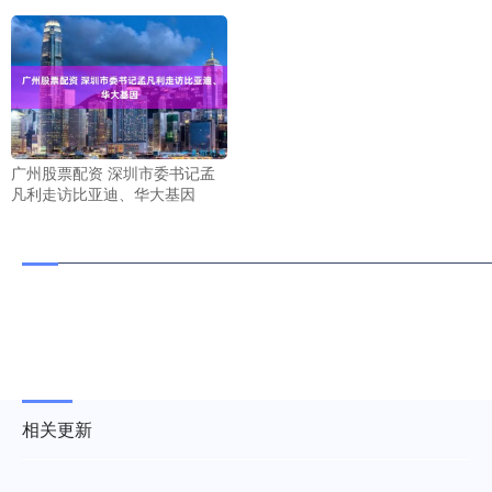
广州股票配资 深圳市委书记孟
凡利走访比亚迪、华大基因
相关更新