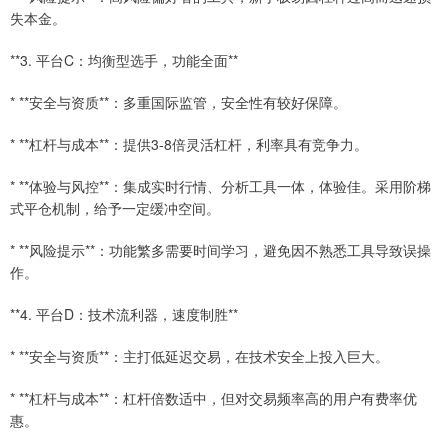
失本金。
**3. 平台C：均衡型选手，功能全面**
* **安全与资质**：多重国际监管，安全性有较好保障。
* **杠杆与成本**：提供3-8倍灵活杠杆，利率具有竞争力。
* **体验与风控**：集成实时行情、分析工具一体，体验佳。采用阶梯
式平仓机制，给予一定缓冲空间。
* **风险提示**：功能繁多需要时间学习，避免因不熟悉工具导致误操
作。
**4. 平台D：技术流利器，速度制胜**
* **安全与资质**：主打低延迟交易，在技术安全上投入巨大。
* **杠杆与成本**：杠杆倍数适中，但对交易频率高的用户有费率优
惠。