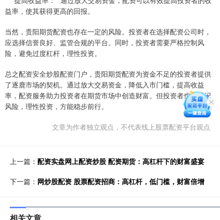
* **提高收益率：**通过放大交易资金，配资可以有效提高投资者的收
益率，使其获得更高的回报。
当然，贵阳期货配资也存在一定的风险。投资者在选择配资公司时，
应选择信誉良好、监管合规的平台。同时，投资者需要严格控制风
险，避免过度杠杆，理性投资。
总之配资安全炒股配资门户，贵阳期货配资为资金不足的投资者提供
了逐鹿市场的契机。通过放大交易资金，降低入市门槛，提高收益
率，配资服务助力投资者在期货市场中创造财富。但投资者也应谨记
风险，理性投资，方能稳步前行。
文章为作者独立观点，不代表线上股票配资平台观点
上一篇：
配资实盘网上配资炒股 配资期货：高杠杆下的财富盛宴
下一篇：
网炒股配资 股票配资招商：高杠杆，低门槛，财富倍增
相关文章