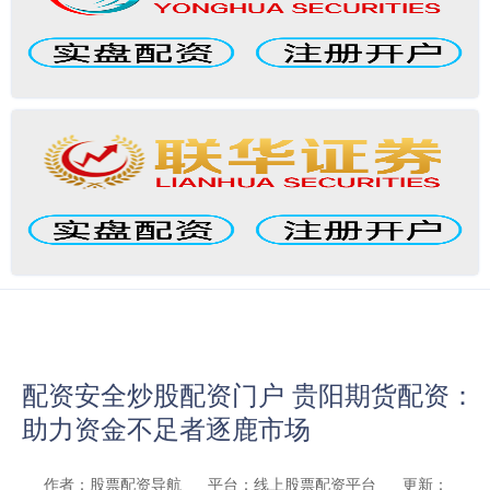
配资安全炒股配资门户 贵阳期货配资：
助力资金不足者逐鹿市场
作者：股票配资导航
平台：线上股票配资平台
更新：