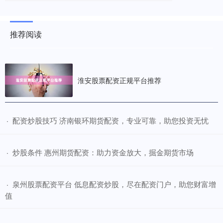
推荐阅读
淮安股票配资正规平台推荐
​配资炒股技巧 济南银环期货配资，专业可靠，助您投资无忧
·
​炒股条件 惠州期货配资：助力资金放大，掘金期货市场
·
​泉州股票配资平台 低息配资炒股，尽在配资门户，助您财富增
·
值