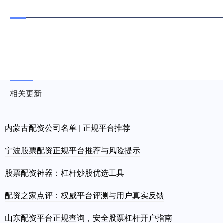
相关更新
内蒙古配资公司名单 | 正规平台推荐
宁波股票配资正规平台推荐与风险提示
股票配资神器：杠杆炒股优选工具
配资之家点评：权威平台评测与用户真实反馈
山东配资平台正规查询，安全股票杠杆开户指南