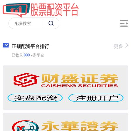
正规配资平台排行
更多
已收录
999
+家平台