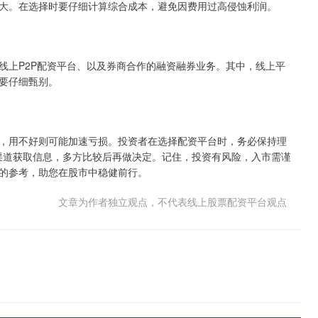
大。在选择时要仔细计算综合成本，避免因费用过高侵蚀利润。
线上P2P配资平台、以及券商合作的融资融券业务。其中，线上平
要仔细甄别。
，用不好则可能加速亏损。投资者在选择配资平台时，务必保持理
规渠道获取信息，多方比较后再做决定。记住，投资有风险，入市需谨
的参考，助您在股市中稳健前行。
文章为作者独立观点，不代表线上股票配资平台观点