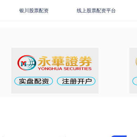
银川股票配资
线上股票配资平台