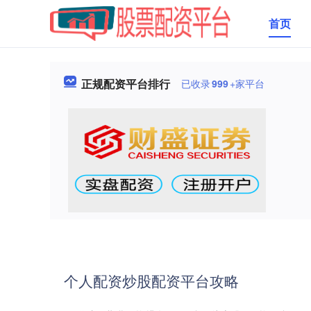
首页
正规配资平台排行
已收录
999
+家平台
个人配资炒股配资平台攻略