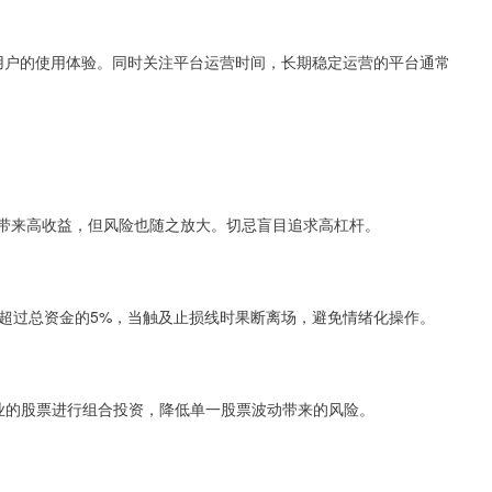
他用户的使用体验。同时关注平台运营时间，长期稳定运营的平台通常
可能带来高收益，但风险也随之放大。切忌盲目追求高杠杆。
超过总资金的5%，当触及止损线时果断离场，避免情绪化操作。
行业的股票进行组合投资，降低单一股票波动带来的风险。