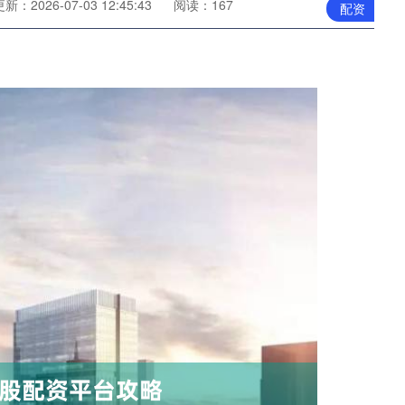
新：2026-07-03 12:45:43
阅读：167
配资