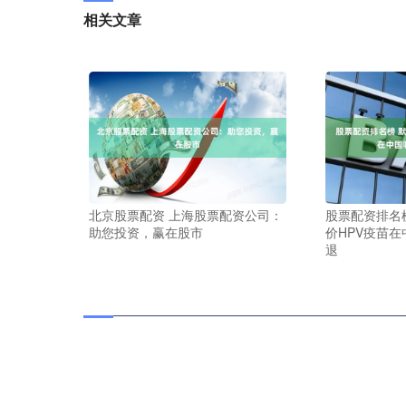
相关文章
北京股票配资 上海股票配资公司：
股票配资排名
助您投资，赢在股市
价HPV疫苗
退