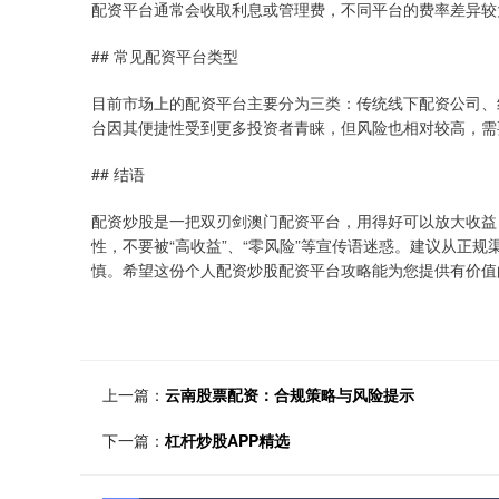
配资平台通常会收取利息或管理费，不同平台的费率差异较
## 常见配资平台类型
目前市场上的配资平台主要分为三类：传统线下配资公司、
台因其便捷性受到更多投资者青睐，但风险也相对较高，需
## 结语
配资炒股是一把双刃剑澳门配资平台，用得好可以放大收益
性，不要被“高收益”、“零风险”等宣传语迷惑。建议从正
慎。希望这份个人配资炒股配资平台攻略能为您提供有价值
上一篇：
云南股票配资：合规策略与风险提示
下一篇：
杠杆炒股APP精选