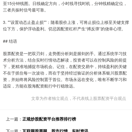
至15分钟线图。日线确定方向，小时线寻找时机，分钟线精确定位，
三者共振时信号最可靠。
3. **设置动态止盈止损**：随着股价上涨，可将止损位上移至关键支撑
位下方，保护浮动盈利。切忌因配资杠杆产生“搏反弹”的侥幸心理。
## 结语
股票配资是一把双刃剑，走势图分析则是握剑的手。通过系统学习技
术分析方法，结合实时行情动态解读，投资者可以在控制风险的前提
下，更精准地捕捉市场机会。记住，在配资交易中，持续盈利的关键
不在于抓住每一次波动，而在于坚持经过验证的分析体系银川股票配
资，并始终将风险控制置于首位。市场永远在变化，唯有不断学习和
适应，方能在股海配资航行中行稳致远。
文章为作者独立观点，不代表线上股票配资平台观点
上一篇：
正规炒股配资平台推荐排行榜
下一篇：
互联网股票网、股市行情、实时资讯