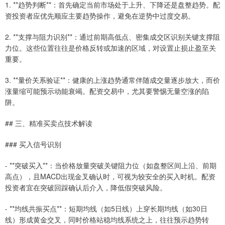
1. **趋势判断**：首先确定当前市场处于上升、下降还是盘整趋势。配
资投资者应优先顺应主要趋势操作，避免在逆势中过度交易。
2. **支撑与阻力识别**：通过前期高低点、密集成交区识别关键支撑阻
力位。这些位置往往是价格反转或加速的区域，对设置止损止盈至关
重要。
3. **量价关系验证**：健康的上涨趋势通常伴随成交量逐步放大，而价
涨量缩可能预示动能衰竭。配资交易中，尤其要警惕无量空涨的陷
阱。
## 三、精准买卖点技术解读
### 买入信号识别
- **突破买入**：当价格放量突破关键阻力位（如盘整区间上沿、前期
高点），且MACD出现金叉确认时，可视为较安全的买入时机。配资
投资者宜在突破回踩确认后介入，降低假突破风险。
- **均线共振买点**：短期均线（如5日线）上穿长期均线（如30日
线）形成黄金交叉，同时价格站稳均线系统之上，往往预示趋势转