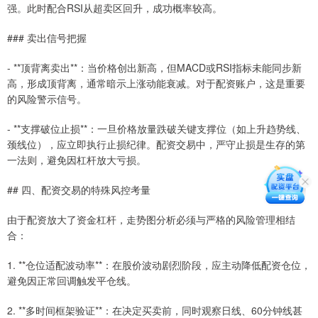
强。此时配合RSI从超卖区回升，成功概率较高。
### 卖出信号把握
- **顶背离卖出**：当价格创出新高，但MACD或RSI指标未能同步新
高，形成顶背离，通常暗示上涨动能衰减。对于配资账户，这是重要
的风险警示信号。
- **支撑破位止损**：一旦价格放量跌破关键支撑位（如上升趋势线、
颈线位），应立即执行止损纪律。配资交易中，严守止损是生存的第
一法则，避免因杠杆放大亏损。
## 四、配资交易的特殊风控考量
由于配资放大了资金杠杆，走势图分析必须与严格的风险管理相结
合：
1. **仓位适配波动率**：在股价波动剧烈阶段，应主动降低配资仓位，
避免因正常回调触发平仓线。
2. **多时间框架验证**：在决定买卖前，同时观察日线、60分钟线甚